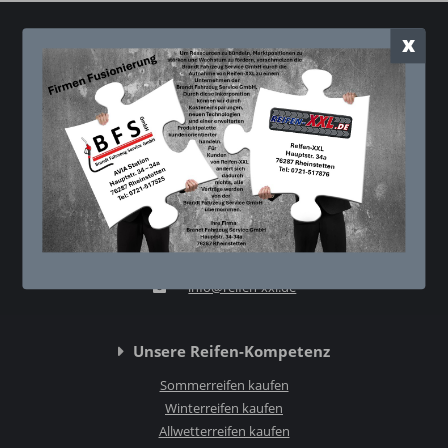
x
Kontakt
Reifen XXL - Thomas Brandt
Hauptstr. 34a
76287 Rheinstetten
0721 - 51 78 76
0721 - 51 74 59
info@reifen-xxl.de
Unsere Reifen-Kompetenz
Sommerreifen kaufen
Winterreifen kaufen
Allwetterreifen kaufen