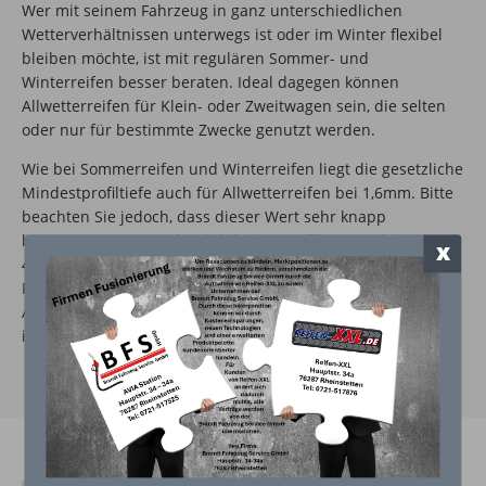
Wer mit seinem Fahrzeug in ganz unterschiedlichen
Wetterverhältnissen unterwegs ist oder im Winter flexibel
bleiben möchte, ist mit regulären Sommer- und
Winterreifen besser beraten. Ideal dagegen können
Allwetterreifen für Klein- oder Zweitwagen sein, die selten
oder nur für bestimmte Zwecke genutzt werden.
Wie bei Sommerreifen und Winterreifen liegt die gesetzliche
Mindestprofiltiefe auch für Allwetterreifen bei 1,6mm. Bitte
beachten Sie jedoch, dass dieser Wert sehr knapp
bemessen ist – eine deutlich höhere Millimeterzahl (ca.
x
4mm) ist sinnvoll und bietet wesentlich mehr
Fahrsicherheit. Prüfen Sie deshalb in regelmäßigen
Abständen die Profiltiefe Ihrer Reifen und tauschen Sie sie
im Zweifel aus.