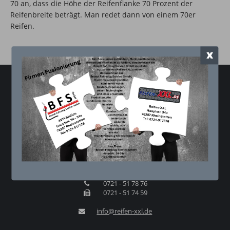
70 an, dass die Höhe der Reifenflanke 70 Prozent der
Reifenbreite beträgt. Man redet dann von einem 70er
Reifen.
x
Kontakt
Reifen XXL - Thomas Brandt
Hauptstr. 34a
76287 Rheinstetten
0721 - 51 78 76
0721 - 51 74 59
info@reifen-xxl.de