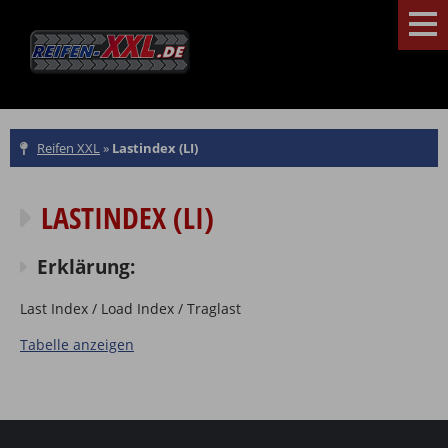
Reifen XXL
»
Lastindex (LI)
LASTINDEX (LI)
Erklärung:
Last Index / Load Index / Traglast
Tabelle anzeigen