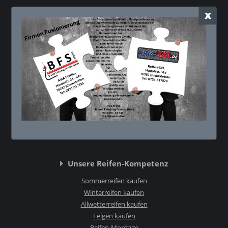
x
Kontakt
Reifen XXL - Thomas Brandt
Hauptstr. 34a
76287 Rheinstetten
0721 - 51 78 76
0721 - 51 74 59
info@reifen-xxl.de
Unsere Reifen-Kompetenz
Sommerreifen kaufen
Winterreifen kaufen
Allwetterreifen kaufen
Felgen kaufen
Reifen-Montage