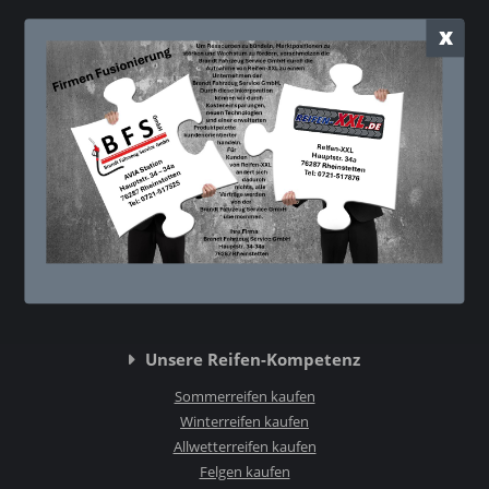
x
Kontakt
Reifen XXL - Thomas Brandt
Hauptstr. 34a
76287 Rheinstetten
0721 - 51 78 76
0721 - 51 74 59
info@reifen-xxl.de
Unsere Reifen-Kompetenz
Sommerreifen kaufen
Winterreifen kaufen
Allwetterreifen kaufen
Felgen kaufen