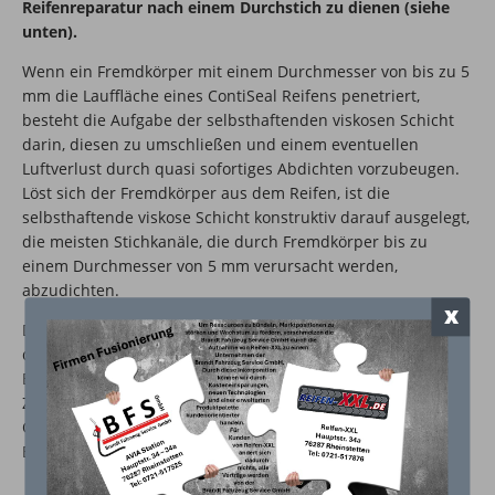
Reifenreparatur nach einem Durchstich zu dienen (siehe
unten).
Wenn ein Fremdkörper mit einem Durchmesser von bis zu 5
mm die Lauffläche eines ContiSeal Reifens penetriert,
besteht die Aufgabe der selbsthaftenden viskosen Schicht
darin, diesen zu umschließen und einem eventuellen
Luftverlust durch quasi sofortiges Abdichten vorzubeugen.
Löst sich der Fremdkörper aus dem Reifen, ist die
selbsthaftende viskose Schicht konstruktiv darauf ausgelegt,
die meisten Stichkanäle, die durch Fremdkörper bis zu
einem Durchmesser von 5 mm verursacht werden,
abzudichten.
x
Derweil ContiSeal Reifen die Häufigkeit von platten Reifen
deutlich reduzieren, sind sie nicht dafür ausgelegt, den
Betrieb mit Minderdruck oder im platten (luftleeren)
Zustand zu ermöglichen. Abgesehen davon weisen
ContiSeal Reifen in allen anderen Aspekten die gleichen
Eigenschaften auf wie Nicht-ContiSeal Reifen.