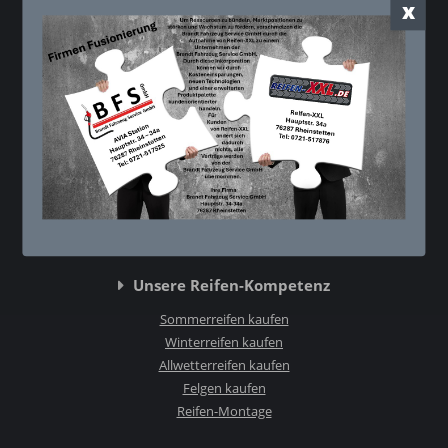
x
Kontakt
Reifen XXL - Thomas Brandt
Hauptstr. 34a
76287 Rheinstetten
0721 - 51 78 76
0721 - 51 74 59
info@reifen-xxl.de
Unsere Reifen-Kompetenz
Sommerreifen kaufen
Winterreifen kaufen
Allwetterreifen kaufen
Felgen kaufen
Reifen-Montage