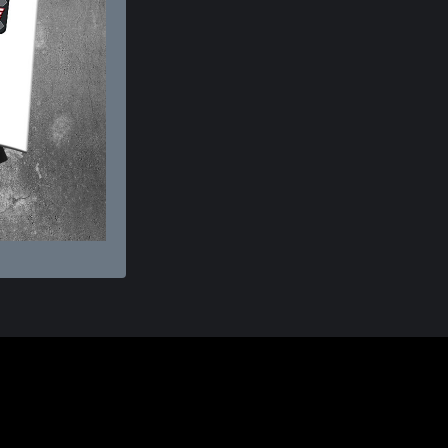
echtliches
akt
ressum
nschutz