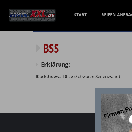
START
REIFEN ANFRA
Reifen XXL
»
BSS
BSS
Erklärung:
B
lack
S
idewall
S
ize (Schwarze Seitenwand)