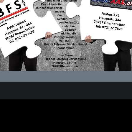
Unsere Reifen-Kompetenz
R
Sommerreifen kaufen
Kont
Winterreifen kaufen
Imp
Allwetterreifen kaufen
Date
Felgen kaufen
AGB
Reifen-Montage